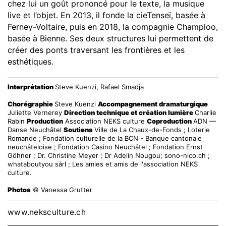
chez lui un goût prononcé pour le texte, la musique
live et l’objet. En 2013, il fonde la cieTenseï, basée à
Ferney-Voltaire, puis en 2018, la compagnie Champloo,
basée à Bienne. Ses deux structures lui permettent de
créer des ponts traversant les frontières et les
esthétiques.
Interprétation
Steve Kuenzi, Rafael Smadja
Chorégraphie
Steve Kuenzi
Accompagnement dramaturgique
Juliette Vernerey
Direction technique et création lumière
Charlie
Rabin
Production
Association NEKS culture
Coproduction
ADN —
Danse Neuchâtel
Soutiens
Ville de La Chaux-de-Fonds ; Loterie
Romande ; Fondation culturelle de la BCN - Banque cantonale
neuchâteloise ; Fondation Casino Neuchâtel ; Fondation Ernst
Göhner ; Dr. Christine Meyer ; Dr Adelin Nougou; sono-nico.ch ;
whataboutyou sàrl ; Les amies et amis de l'association NEKS
culture.
Photos
© Vanessa Grutter
www.neksculture.ch