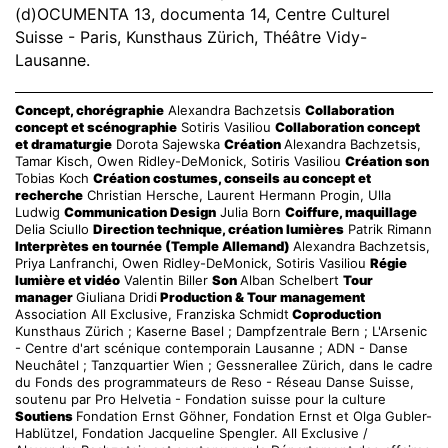
(d)OCUMENTA 13, documenta 14, Centre Culturel
Suisse - Paris, Kunsthaus Zürich, Théâtre Vidy-
Lausanne.
Concept, chorégraphie
Alexandra Bachzetsis
Collaboration
concept et scénographie
Sotiris Vasiliou
Collaboration concept
et dramaturgie
Dorota Sajewska
Création
Alexandra Bachzetsis,
Tamar Kisch, Owen Ridley-DeMonick, Sotiris Vasiliou
Création son
Tobias Koch
Création costumes, conseils au concept et
recherche
Christian Hersche, Laurent Hermann Progin, Ulla
Ludwig
Communication Design
Julia Born
Coiffure, maquillage
Delia Sciullo
Direction technique, création lumières
Patrik Rimann
Interprètes en tournée (Temple Allemand)
Alexandra Bachzetsis,
Priya Lanfranchi, Owen Ridley-DeMonick, Sotiris Vasiliou
Régie
lumière et vidéo
Valentin Biller
Son
Alban Schelbert
Tour
manager
Giuliana Dridi
Production & Tour management
Association All Exclusive, Franziska Schmidt
Coproduction
Kunsthaus Zürich ; Kaserne Basel ; Dampfzentrale Bern ; L'Arsenic
- Centre d'art scénique contemporain Lausanne ; ADN - Danse
Neuchâtel ; Tanzquartier Wien ; Gessnerallee Zürich, dans le cadre
du Fonds des programmateurs de Reso - Réseau Danse Suisse,
soutenu par Pro Helvetia - Fondation suisse pour la culture
Soutiens
Fondation Ernst Göhner, Fondation Ernst et Olga Gubler-
Hablützel, Fondation Jacqueline Spengler. All Exclusive /