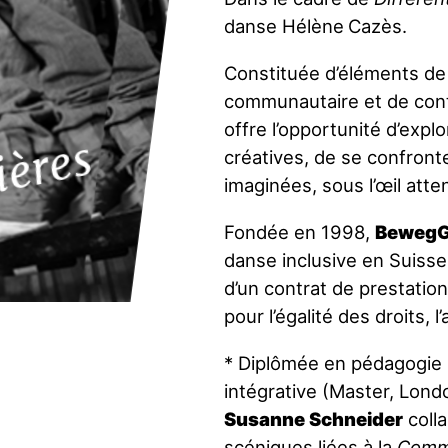
danse Hélène
Cazès.
Constituée d’éléments d
communautaire et de conta
offre l’opportunité d’exp
ières
créatives, de se confronte
imaginées, sous l’œil atten
Fondée en 1998,
Beweg
danse inclusive en Suisse.
d’un contrat de prestation 
pour l’égalité des droits, l
* Diplômée en pédagogie 
intégrative (Master, Lon
Susanne
Schneider
coll
scéniques liées à la
Comm