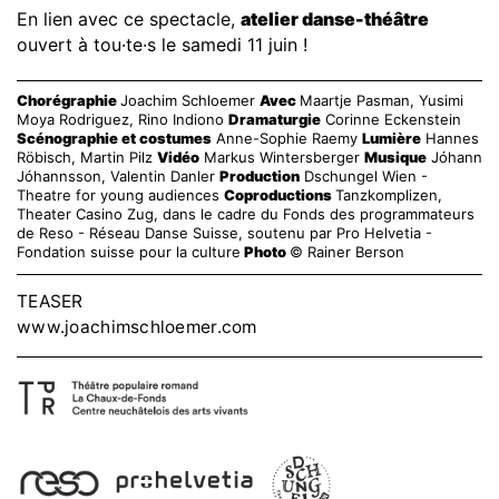
En lien avec ce spectacle,
atelier danse-théâtre
ouvert à tou·te·s le samedi 11 juin !
Chorégraphie
Joachim Schloemer
Avec
Maartje Pasman, Yusimi
Moya Rodriguez, Rino Indiono
Dramaturgie
Corinne Eckenstein
Scénographie et costumes
Anne-Sophie Raemy
Lumière
Hannes
Röbisch, Martin Pilz
Vidéo
Markus Wintersberger
Musique
Jóhann
Jóhannsson, Valentin Danler
Production
Dschungel Wien -
Theatre for young audiences
Coproductions
Tanzkomplizen,
Theater Casino Zug, dans le cadre du Fonds des programmateurs
de Reso - Réseau Danse Suisse, soutenu par Pro Helvetia -
Fondation suisse pour la culture
Photo
© Rainer Berson
TEASER
www.joachimschloemer.com