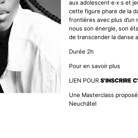
aux adolescent·e·x·s et je
cette figure phare de la 
frontières avec plus d’un 
nous son énergie, son état
de transcender la danse af
B
l
a
c
k
H
e
l
v
e
t
i
a
-
D
a
n
s
e
A
f
r
Durée 2h
Pour
en savoir plus
LIEN POUR
S'INSCRIRE C
Une Masterclass proposé
Neuchâtel