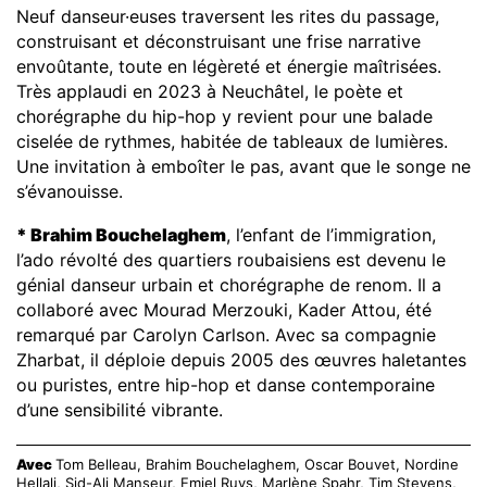
Neuf danseur·euses traversent les rites du passage,
construisant et déconstruisant une frise narrative
envoûtante, toute en légèreté et énergie maîtrisées.
Très applaudi en 2023 à Neuchâtel, le poète et
chorégraphe du hip-hop y revient pour une balade
ciselée de rythmes, habitée de tableaux de lumières.
Une invitation à emboîter le pas, avant que le songe ne
s’évanouisse.
*
Brahim Bouchelaghem
, l’enfant de l’immigration,
l’ado révolté des quartiers roubaisiens est devenu le
génial danseur urbain et chorégraphe de renom. Il a
collaboré avec Mourad Merzouki, Kader Attou, été
remarqué par Carolyn Carlson. Avec sa compagnie
Zharbat, il déploie depuis 2005 des œuvres haletantes
ou puristes, entre hip-hop et danse contemporaine
d’une sensibilité vibrante.
Avec
Tom Belleau, Brahim Bouchelaghem, Oscar Bouvet, Nordine
Hellali, Sid-Ali Manseur, Emiel Ruys, Marlène Spahr, Tim Stevens,