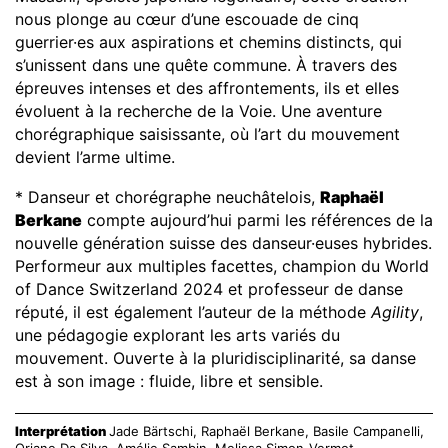
nous plonge au cœur d’une escouade de cinq
guerrier·es aux aspirations et chemins distincts, qui
s’unissent dans une quête commune. À travers des
épreuves intenses et des affrontements, ils et elles
évoluent à la recherche de la Voie. Une aventure
chorégraphique saisissante, où l’art du mouvement
devient l’arme ultime.
* Danseur et chorégraphe neuchâtelois,
Raphaël
Berkane
compte aujourd’hui parmi les références de la
nouvelle génération suisse des danseur·euses hybrides.
Performeur aux multiples facettes, champion du World
of Dance Switzerland 2024 et professeur de danse
réputé, il est également l’auteur de la méthode
Agility
,
une pédagogie explorant les arts variés du
mouvement. Ouverte à la pluridisciplinarité, sa danse
est à son image : fluide, libre et sensible.
Interprétation
Jade Bärtschi, Raphaël Berkane, Basile Campanelli,
Oriane Da Silva, Amélie Sambin, Melissa Simon-Vermot