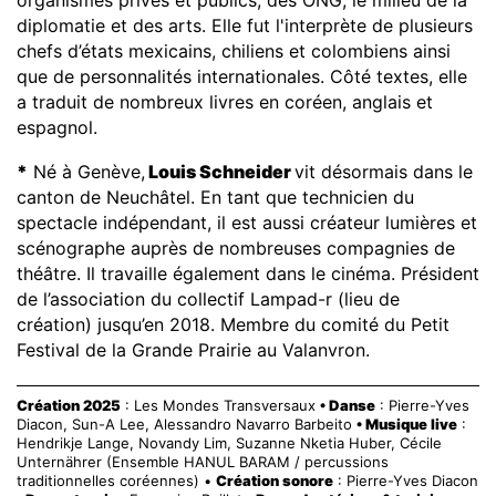
diplomatie et des arts. Elle fut l'interprète de plusieurs
chefs d’états mexicains, chiliens et colombiens ainsi
que de personnalités internationales. Côté textes, elle
a traduit de nombreux livres en coréen, anglais et
espagnol.
*
Né à Genève,
Louis Schneider
vit désormais dans le
canton de Neuchâtel. En tant que technicien du
spectacle indépendant, il est aussi créateur lumières et
scénographe auprès de nombreuses compagnies de
théâtre. Il travaille également dans le cinéma. Président
de l’association du collectif Lampad-r (lieu de
création) jusqu’en 2018. Membre du comité du Petit
Festival de la Grande Prairie au Valanvron.
Création 2025
: Les Mondes Transversaux
• Danse
: Pierre-Yves
Diacon, Sun-A Lee, Alessandro Navarro Barbeito
• Musique live
:
Hendrikje Lange, Novandy Lim, Suzanne Nketia Huber, Cécile
Unternährer (Ensemble HANUL BARAM / percussions
traditionnelles coréennes) •
Création sonore
: Pierre-Yves Diacon