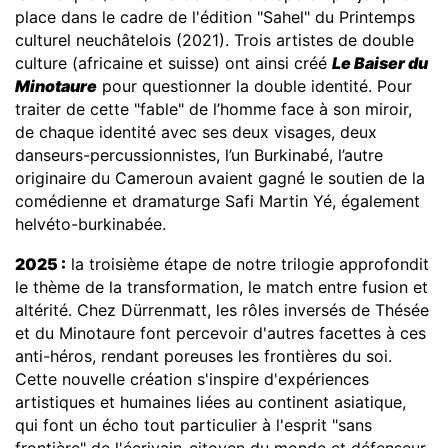
place dans le cadre de l'édition "Sahel" du Printemps
culturel neuchâtelois (2021). Trois artistes de double
culture (africaine et suisse) ont ainsi créé
Le Baiser du
Minotaure
pour questionner la double identité. Pour
traiter de cette "fable" de l’homme face à son miroir,
de chaque identité avec ses deux visages, deux
danseurs-percussionnistes, l’un Burkinabé, l’autre
originaire du Cameroun avaient gagné le soutien de la
comédienne et dramaturge Safi Martin Yé, également
helvéto-burkinabée.
2025 :
la troisième étape de notre trilogie approfondit
le thème de la transformation, le match entre fusion et
altérité. Chez Dürrenmatt, les rôles inversés de Thésée
et du Minotaure font percevoir d'autres facettes à ces
anti-héros, rendant poreuses les frontières du soi.
Cette nouvelle création s'inspire d'expériences
artistiques et humaines liées au continent asiatique,
qui font un écho tout particulier à l'esprit "sans
frontière" de l'écrivain-citoyen du monde et défenseur