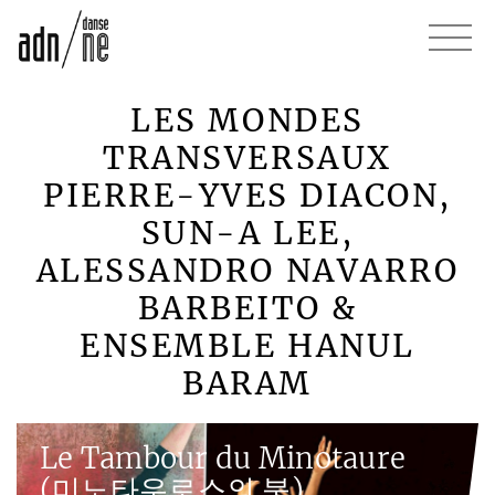
LES MONDES
TRANSVERSAUX
PIERRE-YVES DIACON,
SUN-A LEE,
ALESSANDRO NAVARRO
BARBEITO &
ENSEMBLE HANUL
BARAM
Le Tambour du Minotaure
(미노타우로스의 북)