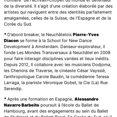
de la diversité. Il s'agit d'une création élaborée par des
artistes qui naviguent entre des identités parfaitement
amalgamées, celles de la Suisse, de l'Espagne et de la
Corée du Sud.
*
D’abord breaker, le Neuchâtelois
Pierre-Yves
Diacon
se forme à la School for New Dance
Development à Amsterdam. Danseur-explorateur, il
fonde Les Mondes Transversaux à Neuchâtel en 2008
pour faire interagir disciplines variées et lieux inédits.
Depuis 2012, Il collabore avec les musiciens Dodjoma,
les Chemins de Traverse, le cinéaste César Vayssié,
l’anthropologue Carole Baudin, la comédienne Teresa
Larraga, la pianiste Véronique Gobet, la Cie (La) Rue
Serendip.
*
Après une formation en Espagne,
Alessandro
Navarro Barbeito
poursuit à l’école du Ballet de
Hambourg, avant des engagements au sein du Ballet
de Stuttgart et du Ballett Basel. En Corée du Sud, où il