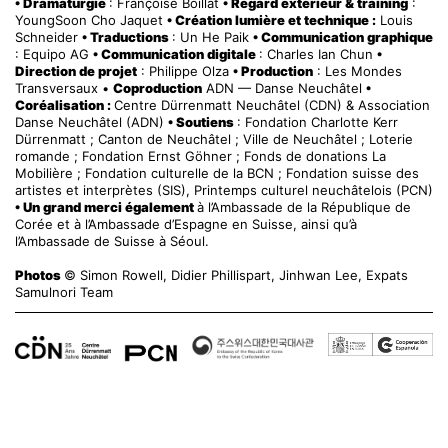
• Dramaturgie
: Françoise Boillat
• Regard extérieur & training
:
YoungSoon Cho Jaquet
• Création lumière et technique :
Louis
Schneider
• Traductions
: Un He Paik
• Communication graphique
: Equipo AG
• Communication digitale
: Charles Ian Chun
•
Direction de projet
: Philippe Olza
• Production
: Les Mondes
Transversaux •
Coproduction
ADN — Danse Neuchâtel
•
Coréalisation :
Centre Dürrenmatt Neuchâtel (CDN) & Association
Danse Neuchâtel (ADN)
• Soutiens
: Fondation Charlotte Kerr
Dürrenmatt ; Canton de Neuchâtel ; Ville de Neuchâtel ; Loterie
romande ; Fondation Ernst Göhner ; Fonds de donations La
Mobilière ; Fondation culturelle de la BCN ; Fondation suisse des
artistes et interprètes (SIS), Printemps culturel neuchâtelois (PCN)
• Un grand merci également
à l’Ambassade de la République de
Corée et à l’Ambassade d’Espagne en Suisse, ainsi qu’à
l’Ambassade de Suisse à Séoul.
Photos
© Simon Rowell, Didier Phillispart, Jinhwan Lee, Expats
Samulnori Team