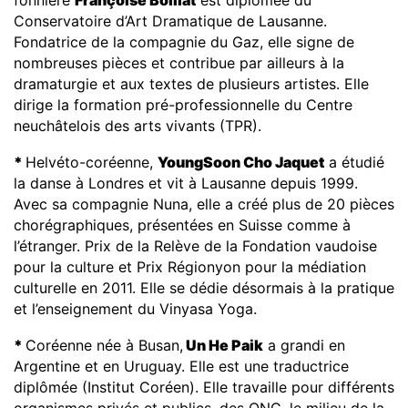
Conservatoire d’Art Dramatique de Lausanne.
Fondatrice de la compagnie du Gaz, elle signe de
nombreuses pièces et contribue par ailleurs à la
dramaturgie et aux textes de plusieurs artistes. Elle
dirige la formation pré-professionnelle du Centre
neuchâtelois des arts vivants (TPR).
*
Helvéto-coréenne,
YoungSoon Cho Jaquet
a étudié
la danse à Londres et vit à Lausanne depuis 1999.
Avec sa compagnie Nuna, elle a créé plus de 20 pièces
chorégraphiques, présentées en Suisse comme à
l’étranger. Prix de la Relève de la Fondation vaudoise
pour la culture et Prix Régionyon pour la médiation
culturelle en 2011. Elle se dédie désormais à la pratique
et l’enseignement du Vinyasa Yoga.
*
Coréenne née à Busan,
Un He Paik
a grandi en
Argentine et en Uruguay. Elle est une traductrice
diplômée (Institut Coréen). Elle travaille pour différents
organismes privés et publics, des ONG, le milieu de la