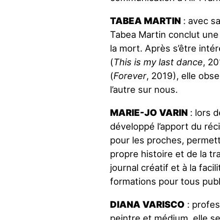
TABEA MARTIN
: avec s
Tabea Martin conclut une 
la mort. Après s’être inté
(
This is my last dance
, 20
(
Forever
, 2019), elle obs
l’autre sur nous.
MARIE-JO VARIN
: lors d
développé l’apport du réc
pour les proches, permett
propre histoire et de la t
journal créatif et à la fac
formations pour tous publ
DIANA VARISCO
: profes
peintre et médium, elle s