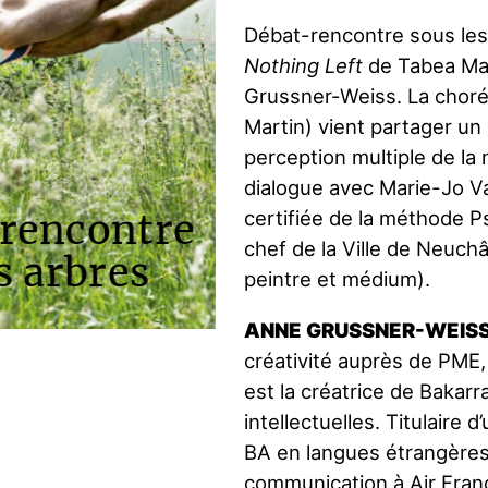
Débat-rencontre sous les 
Nothing Left
de Tabea Ma
Grussner-Weiss. La chor
Martin) vient partager un 
perception multiple de la
dialogue avec Marie-Jo Var
rencontre
certifiée de la méthode P
chef de la Ville de Neuchâ
s arbres
peintre et médium).
ANNE GRUSSNER-WEISS
créativité auprès de PME, 
est la créatrice de Bakarr
intellectuelles. Titulaire
BA en langues étrangères
communication à Air Fran