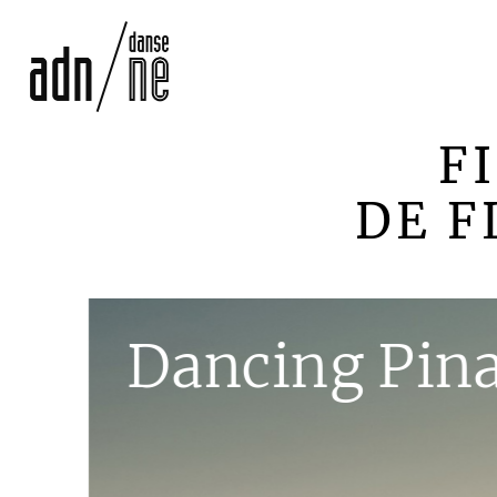
F
DE F
Dancing Pin