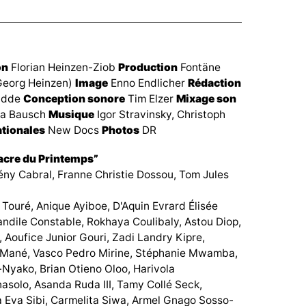
on
Florian Heinzen-Ziob
Production
Fontäne
 Georg Heinzen)
Image
Enno Endlicher
Rédaction
adde
Conception sonore
Tim Elzer
Mixage son
a Bausch
Musique
Igor Stravinsky, Christoph
ationales
New Docs
Photos
DR
acre du Printemps”
ény Cabral, Franne Christie Dossou, Tom Jules
Touré, Anique Ayiboe, D'Aquin Evrard Élisée
andile Constable, Rokhaya Coulibaly, Astou Diop,
, Aoufice Junior Gouri, Zadi Landry Kipre,
Mané, Vasco Pedro Mirine, Stéphanie Mwamba,
-Nyako, Brian Otieno Oloo, Harivola
asolo, Asanda Ruda III, Tamy Collé Seck,
Eva Sibi, Carmelita Siwa, Armel Gnago Sosso-