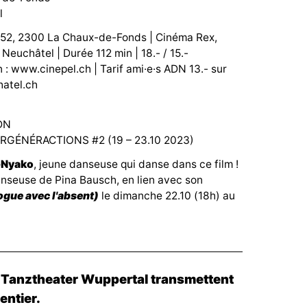
l
e 52, 2300 La Chaux-de-Fonds | Cinéma Rex,
 Neuchâtel |
Durée 112 min | 18.- / 15.-
on : www.cinepel.ch | Tarif ami·e·s ADN 13.- sur
atel.ch
DN
TERGÉNÉRACTIONS #2 (19 – 23.10 2023)
-Nyako
, jeune danseuse qui danse dans ce film !
anseuse de Pina Bausch, en lien avec son
gue avec l'absent)
le dimanche 22.10 (18h) au
u Tanztheater Wuppertal transmettent
entier.