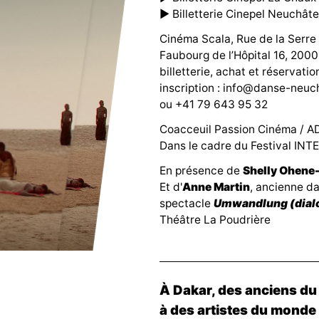
► Billetterie Cinepel Neuchâte
Cinéma Scala, Rue de la Serr
Faubourg de l’Hôpital 16, 2000
billetterie, achat et réservati
inscription :
info@danse-neuch
ou +41 79 643 95 32
Coacceuil Passion Cinéma / A
Dans le cadre du Festival IN
En présence de
Shelly Ohene
Et d'
Anne Martin
, ancienne d
spectacle
Umwandlung (dialo
Théâtre La Poudrière
À Dakar, des anciens d
à des artistes du monde 