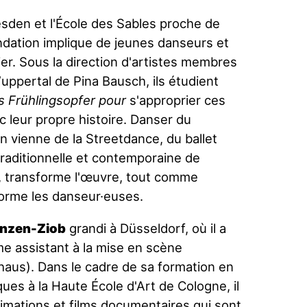
den et l'École des Sables proche de
ndation implique de jeunes danseurs et
r. Sous la direction d'artistes membres
ppertal de Pina Bausch, ils étudient
s Frühlingsopfer
pour
s'approprier ces
c leur propre histoire. Danser du
on vienne de la Streetdance, du ballet
traditionnelle et contemporaine de
e, transforme l'œuvre, tout comme
orme les danseur·euses.
inzen-Ziob
grandi à Düsseldorf, où il a
e assistant à la mise en scène
haus). Dans le cadre de sa formation en
ques à la Haute École d'Art de Cologne, il
nimations et films documentaires qui sont