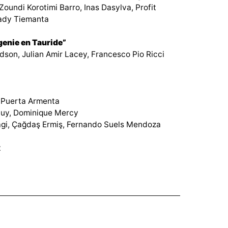
oundi Korotimi Barro, Inas Dasylva, Profit
ady Tiemanta
genie en Tauride”
son, Julian Amir Lacey, Francesco Pio Ricci
e Puerta Armenta
luy, Dominique Mercy
akagi, Çağdaş Ermiş, Fernando Suels Mendoza
t