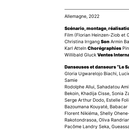
Allemagne, 2022
Scénario, montage, réalisati
Film (Florian Heinzen-Ziob et
Christina Irrgang
Son
Armin B
Karl Atteln
Chorégraphies
Pin
Willibald Gluck
Ventes Intern
Danseuses et danseurs “Le S
Gloria Ugwarelojo Biachi, Luci
Samie
Rodolphe Allui, Sahadatou Ami 
Bekoin, Khadija Cisse, Sonia Z
Serge Arthur Dodo, Estelle Foli
Bazoumana Kouyaté, Babacar 
Florent Nikiéma, Shelly Ohene
Rakotondrasoa, Oliva Randrian
Pacôme Landry Seka, Gueassa 