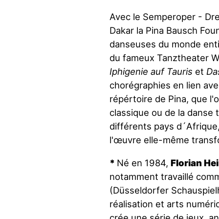
Avec le
Semperoper - Dres
Dakar la Pina Bausch Fou
danseuses du monde entie
du fameux Tanztheater Wu
Iphigenie auf Tauris
et
Da
chorégraphies en lien ave
répértoire de Pina, que l'
classique ou de la danse 
différents pays d´Afriqu
l'œuvre elle-même transf
*
Né en 1984,
Florian He
notamment travaillé comm
(Düsseldorfer Schauspiel
réalisation et arts numéri
crée une série de jeux, a