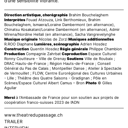
d’une sensibilité vibrante.
Direction artistique, chorégraphie
Brahim Bouchelaghem
Interprètes
Fouad Atzouza, Link Berthomieux, Brahim
Bouchelaghem, Ismaera/Loraine Dambermont (en alternance),
Chinatsu Kosakatani/Loraine Dambermont (en alternance), Admir
Mirena/Nordine Hellali (en alternance), Sacha Vangrevelynghe
Musique originale
Nicolas de Zorzi
Musiques additionnelles
R.ROO Diaphane
Lumières, scénographie
Adrien Hosdez
Construction
Quentin Hosdez
Régie générale
Philippe Chambion
Production
Compagnie Zahrbat
Coproduction
Espace Culturel
Ronny Coutteure - Ville de Grenay
Soutiens
Ville de Roubaix ;
DRAC Hauts-de-France ; Région Hauts-de-France ; Conseil
Général du Pas de Calais ; Montpellier Danse ; Atelier à Spectacle
de Vernouillet ; FLOW, Centre Eurorégional des Cultures Urbaines
- Lille ; Théâtre des Quatre Saisons - Gradignan ; Pôle en
Scènes/Espace Culturel Albert Camus – Bron
Photo
© Gilles
Aguilar
Merci
à l'Ambassade de France pour son soutien aux projets de
coopération franco-suisses 2023 de l’ADN
www.theatredupassage.ch
TRAILER