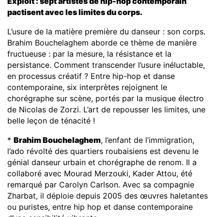
Exploit : sept artistes de hip
-
hop contemporain
pactisent avec les limites du corps.
L’usure de la matière première du danseur : son corps.
Brahim Bouchelaghem aborde ce thème de manière
fructueuse : par la mesure, la résistance et la
persistance. Comment transcender l’usure inéluctable,
en processus créatif ? Entre hip-hop et danse
contemporaine, six interprètes rejoignent le
chorégraphe sur scène, portés par la musique électro
de Nicolas de Zorzi. L’art de repousser les limites, une
belle leçon de ténacité !
*
Brahim Bouchelaghem
, l’enfant de l’immigration,
l’ado révolté des quartiers roubaisiens est devenu le
génial danseur urbain et chorégraphe de renom. Il a
collaboré avec Mourad Merzouki, Kader Attou, été
remarqué par Carolyn Carlson. Avec sa compagnie
Zharbat, il déploie depuis 2005 des œuvres haletantes
ou puristes, entre hip hop et danse contemporaine